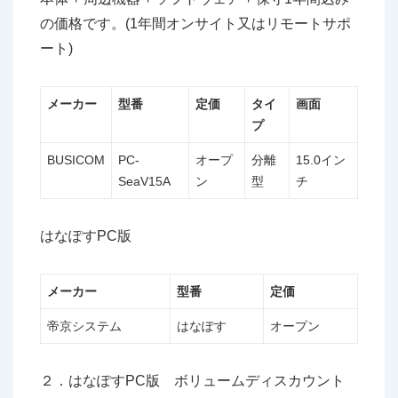
の価格です。(1年間オンサイト又はリモートサポ
ート)
メーカー
型番
定価
タイ
画面
プ
BUSICOM
PC-
オープ
分離
15.0イン
SeaV15A
ン
型
チ
はなぽすPC版
メーカー
型番
定価
帝京システム
はなぽす
オープン
２．はなぽすPC版 ボリュームディスカウント