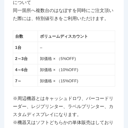
について
同一箇所へ複数台のはなぽすを同時にご注文頂い
た際には、特別値引きをご利用いただけます。
台数
ボリュームディスカウント
1台
–
2～3台
卸価格 × （5%OFF)
4～6台
卸価格 × （10%OFF)
7～
卸価格 × （15%OFF)
※周辺機器とはキャッシュドロワ、バーコードリ
ーダー、レジプリンター、ラベルプリンター、カ
スタムディスプレイになります。
※機器又はソフトどちらかの単体販売はしており