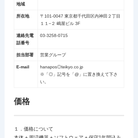
地域
所在地
〒101-0047 東京都千代田区内神田２丁目
１１−２ 嶋屋ビル 3F
連絡先電
03-3258-0715
話番号
担当部署
営業グループ
E-mail
hanapos◎teikyo.co.jp
※「◎」記号を「@」に置き換えて下さ
い。
価格
１．価格について
本体 + 周辺機器 + ソフトウェア + 保守1年間込み