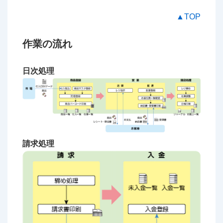
▲TOP
作業の流れ
日次処理
請求処理