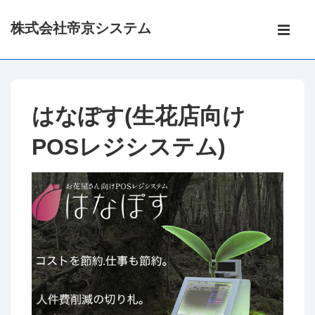
↓
メ
株式会社帝京システム
メ
イ
メ
イ
ン
ン
ニ
ナ
コ
ビ
ン
はなぽす(生花店向け
ュ
ゲ
テ
ー
POSレジシステム)
ン
ー
シ
ツ
ョ
へ
ン
ス
キ
ッ
プ