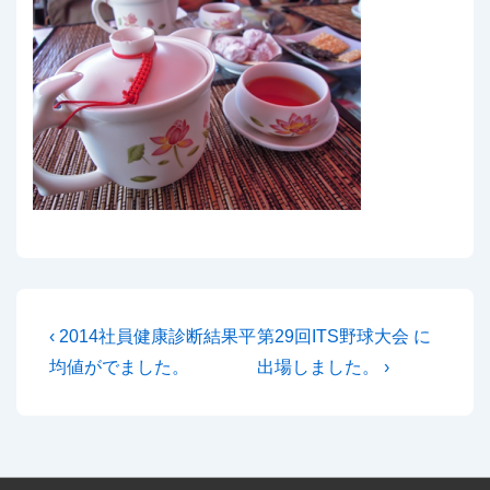
投
前
次
‹ 2014社員健康診断結果平
第29回ITS野球大会 に
の
の
稿
均値がでました。
出場しました。 ›
投
投
ナ
稿:
稿:
ビ
ゲ