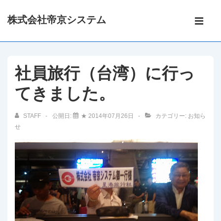
↓
メ
株式会社帝京システム
メ
イ
メ
イ
ン
ン
ニ
ナ
コ
社員旅行（台湾）に行っ
ビ
ン
ュ
ゲ
てきました。
テ
ー
ン
ー
シ
ツ
STAFF
公開日:
★ 2014年07月26日
カテゴリー:
お知ら
ョ
せ
へ
ン
ス
キ
ッ
プ